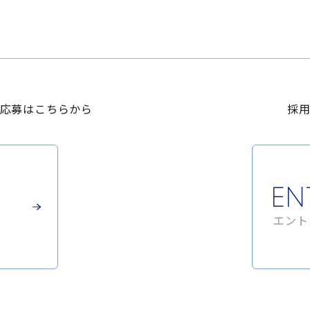
応募は
こちらから
採
エント